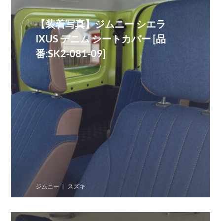
【装着写真】ジムニー シエラ
IXUS デニム シートカバー [品
番:SK2-081-09]
ジムニー
スズキ