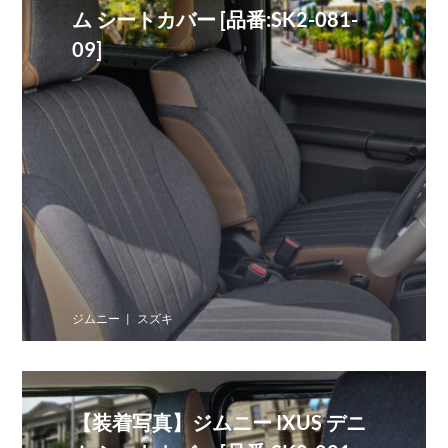
ム シートカバー [品番:SK2-081-
09]
ジムニー
スズキ
【装着写真】ジムニー IXUS デニ