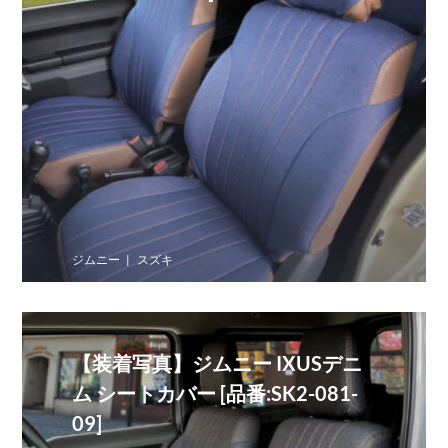
ジムニー
スズキ
【装着写真】ジムニー IXUSデニ
ム シートカバー [品番:SK2-081-
09]