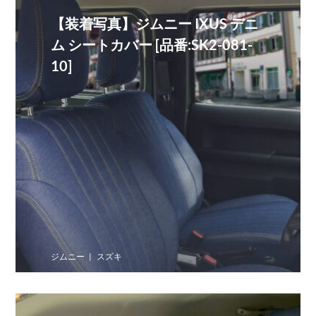
【装着写真】ジムニー IXUS デニ
ム シートカバー [品番:SK2-081-
10]
ジムニー
スズキ