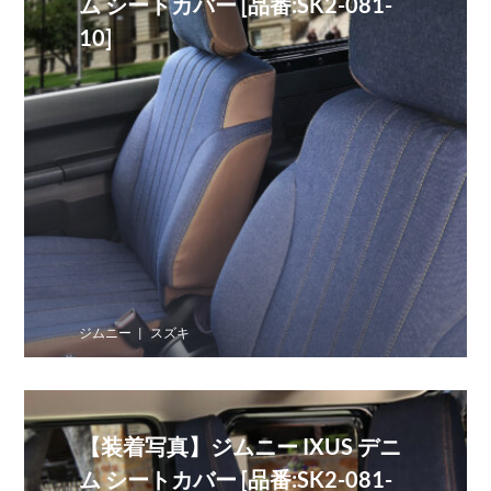
ム シートカバー [品番:SK2-081-
10]
ジムニー
スズキ
【装着写真】ジムニー IXUS デニ
ム シートカバー [品番:SK2-081-