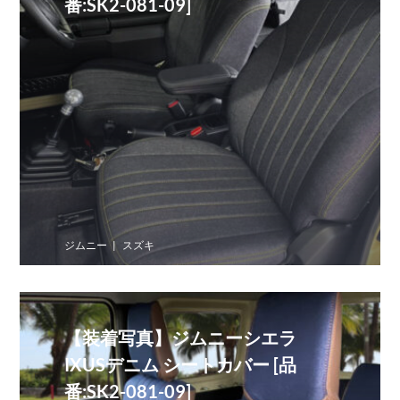
番:SK2-081-09]
ジムニー
スズキ
【装着写真】ジムニーシエラ
IXUSデニム シートカバー [品
番:SK2-081-09]