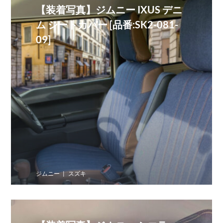
【装着写真】ジムニー IXUS デニ
ム シートカバー [品番:SK2-081-
09]
ジムニー
スズキ