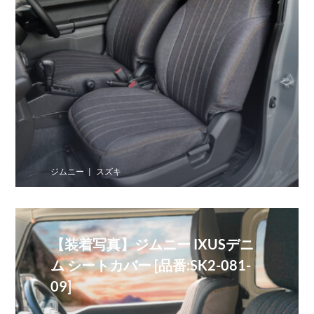
ジムニー
スズキ
【装着写真】ジムニー IXUSデニ
ム シートカバー [品番:SK2-081-
09]