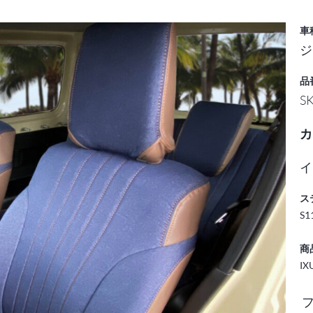
車
ジ
品
SK
カ
イ
ス
S
商
I
フ