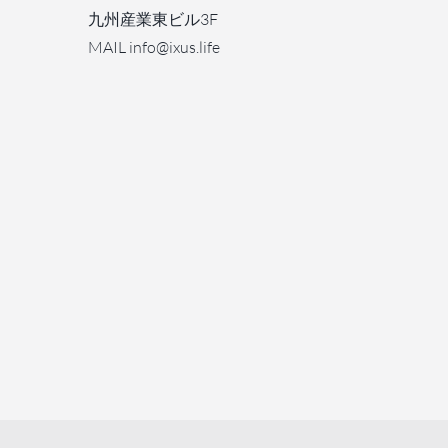
九州産業東ビル3F
MAIL info@ixus.life