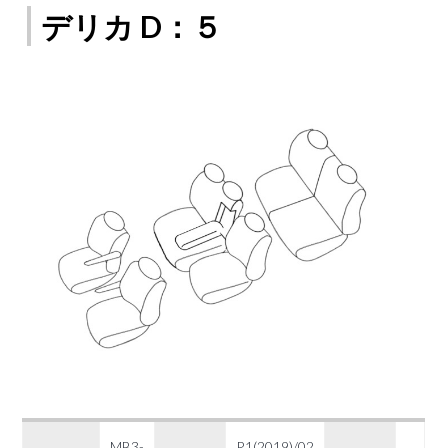
デリカ D：５
MB3-
R1(2019)/02