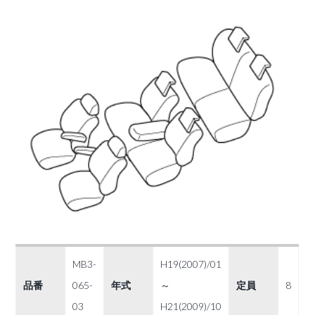
MB3-
H19(2007)/01
品番
065-
年式
～
定員
8
03
H21(2009)/10