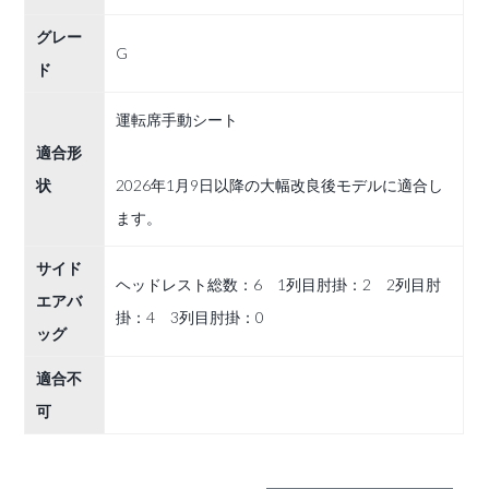
グレー
G
ド
運転席手動シート
適合形
状
2026年1月9日以降の大幅改良後モデルに適合し
ます。
サイド
ヘッドレスト総数：6 1列目肘掛：2 2列目肘
エアバ
掛：4 3列目肘掛：0
ッグ
適合不
可