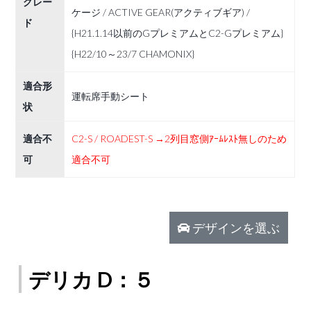
グレー
ケージ / ACTIVE GEAR(アクティブギア) /
ド
{H21.1.14以前のGプレミアムとC2-Gプレミアム}
{H22/10～23/7 CHAMONIX}
適合形
運転席手動シート
状
適合不
C2-S / ROADEST-S →2列目窓側ｱｰﾑﾚｽﾄ無しのため
可
適合不可
デザインを選ぶ
デリカ D：５