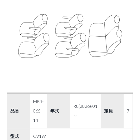
MB3-
R8(2026)/01
品番
065-
年式
定員
7
～
14
型式
CV1W