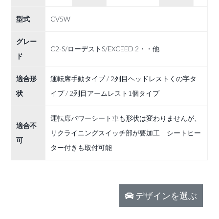
型式
CV5W
グレー
C2-S/ローデストS/EXCEED 2・・他
ド
適合形
運転席手動タイプ / 2列目ヘッドレストくの字タ
状
イプ / 2列目アームレスト1個タイプ
運転席パワーシート車も形状は変わりませんが、
適合不
リクライニングスイッチ部が要加工 シートヒー
可
ター付きも取付可能
デザインを選ぶ