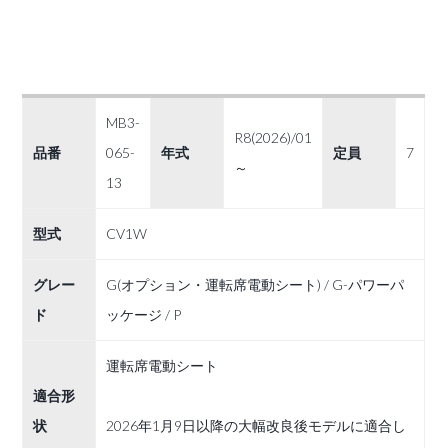
MB3-
R8(2026)/01
品番
065-
年式
定員
7
～
13
型式
CV1W
グレー
G(オプション・運転席電動シート) / G-パワーパ
ド
ッケージ / P
運転席電動シート
適合形
状
2026年1月9日以降の大幅改良後モデルに適合し