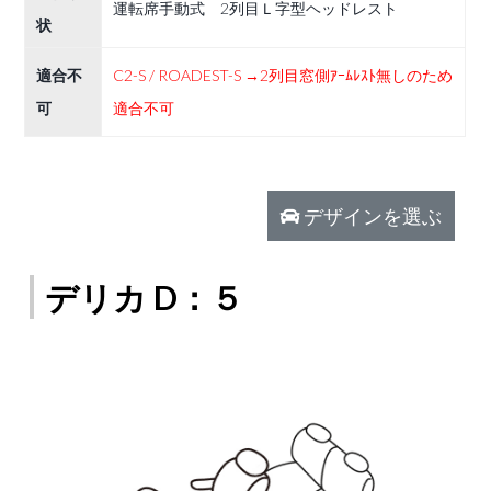
運転席手動式 2列目Ｌ字型ヘッドレスト
状
適合不
C2-S / ROADEST-S →2列目窓側ｱｰﾑﾚｽﾄ無しのため
可
適合不可
デザインを選ぶ
デリカ D：５