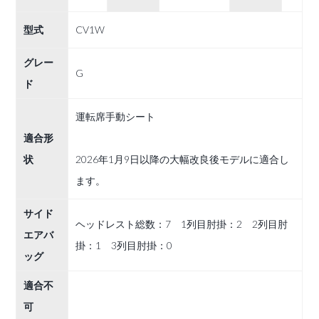
型式
CV1W
グレー
G
ド
運転席手動シート
適合形
状
2026年1月9日以降の大幅改良後モデルに適合し
ます。
サイド
ヘッドレスト総数：7 1列目肘掛：2 2列目肘
エアバ
掛：1 3列目肘掛：0
ッグ
適合不
可