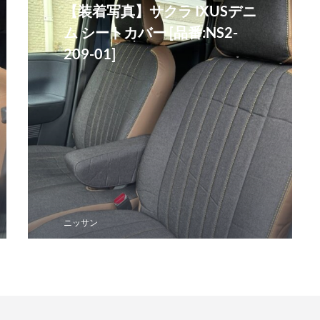
【装着写真】サクラ IXUSデニ
ム シートカバー [品番:NS2-
209-01]
ニッサン