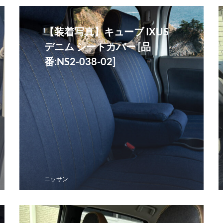
【装着写真】キューブ IXUS
デニム シートカバー [品
番:NS2-038-02]
ニッサン