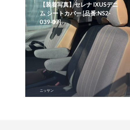
【装着写真】セレナ IXUSデニ
ム シートカバー [品番:NS2-
039-07]
ニッサン