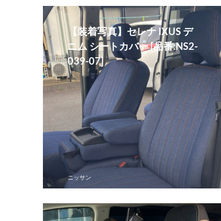
【装着写真】セレナ IXUS デ
ニム シートカバー [品番:NS2-
039-07]
ニッサン