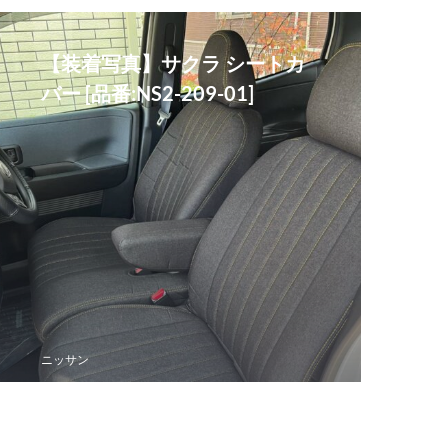
【装着写真】サクラ シートカ
バー [品番:NS2-209-01]
ニッサン